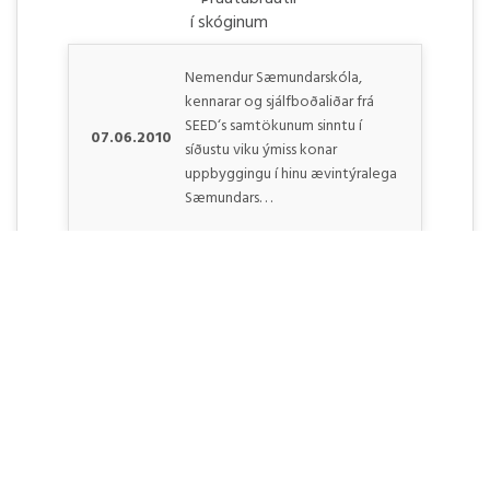
Nemendur Sæmundarskóla,
kennarar og sjálfboðaliðar frá
SEED‘s samtökunum sinntu í
07.06.2010
síðustu viku ýmiss konar
uppbyggingu í hinu ævintýralega
Sæmundars. . .
Frettabladid - The memory about
the volcano will last for a lifetime