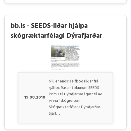
bb.is - SEEDS-liðar hjálpa
skógræktarfélagi Dýrafjarðar
Níu erlendir sjálfboðaliðar frá
sjálfboðasamtökunum SEEDS
komu til Dýrafjarðar í gær til að
19.08.2010
vinna í skógreitum
Skógræktarfélags Dýrafjarðar.
Sjálf. . .