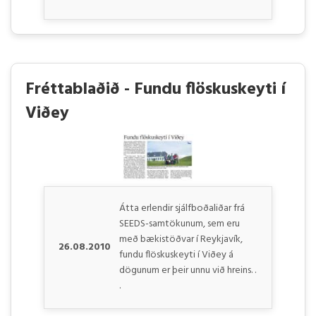
Fréttablaðið - Fundu flöskuskeyti í
Viðey
Átta erlendir sjálfboðaliðar frá
SEEDS-samtökunum, sem eru
með bækistöðvar í Reykjavík,
26.08.2010
fundu flöskuskeyti í Viðey á
dögunum er þeir unnu við hreins. .
.