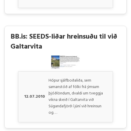
BB.is: SEEDS-liðar hreinsuðu til við
Galtarvita
Hópur sjálfboðaliða, sem
samanstóð af fólki frá ýmsum
þjóðlöndum, dvaldi um tveggja
12.07.2010
vikna skeið í Galtarvita við
Súgandafjörð í júní við hreinsun
og. . .