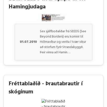
Hamingjudaga
Sex sjálfboðaliðar frá SEEDS (See
Beyond Borders) eru komnir til
01.07.2010
Hólmavíkur og verða í tvær vikur
að störfum fyrir Strandabyggð.
Þeir vinna að Hamin. . .
Fréttablaðið - Þrautabrautir í
skóginum