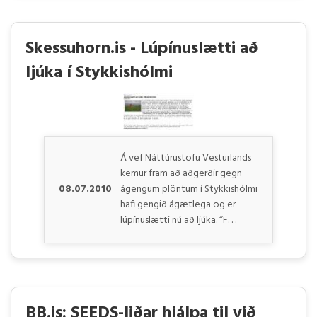
Skessuhorn.is - Lúpínuslætti að
ljúka í Stykkishólmi
Á vef Náttúrustofu Vesturlands
kemur fram að aðgerðir gegn
08.07.2010
ágengum plöntum í Stykkishólmi
hafi gengið ágætlega og er
lúpínuslætti nú að ljúka. “F. . .
BB.is: SEEDS-liðar hjálpa til við