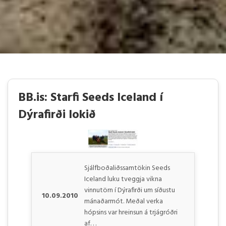
BB.is: Starfi Seeds Iceland í
Dýrafirði lokið
Sjálfboðaliðssamtökin Seeds
Iceland luku tveggja vikna
vinnutörn í Dýrafirði um síðustu
10.09.2010
mánaðarmót. Meðal verka
hópsins var hreinsun á trjágróðri
af. . .