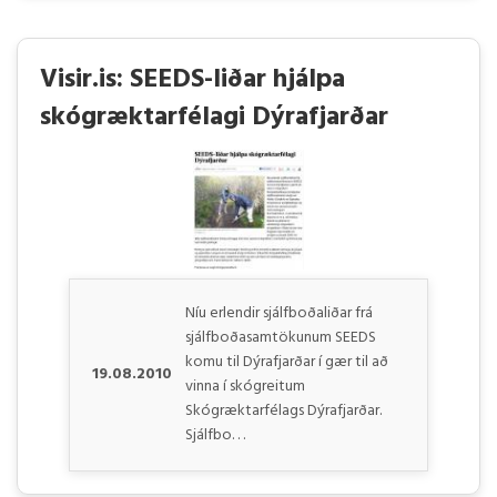
Visir.is: SEEDS-liðar hjálpa
skógræktarfélagi Dýrafjarðar
Níu erlendir sjálfboðaliðar frá
sjálfboðasamtökunum SEEDS
komu til Dýrafjarðar í gær til að
19.08.2010
vinna í skógreitum
Skógræktarfélags Dýrafjarðar.
Sjálfbo. . .