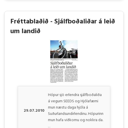
Fréttablaðið - Sjálfboðaliðar á leið
um landið
Hópur sjö erlendra sjálfboðaliða
á vegum SEEDS og Hjólafærni
mun næstu daga hjóla á
29.07.2010
Suðurlandsundirlendinu. Hópurinn
mun hafa viðkomu og nokkra da.
. .