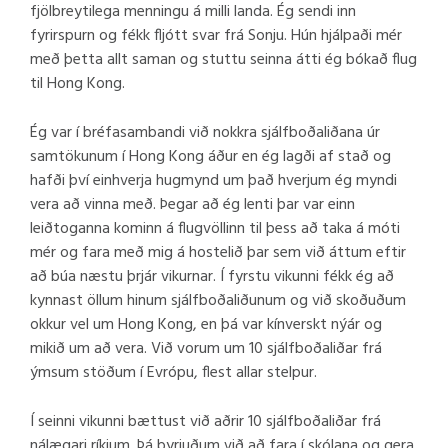
fjölbreytilega menningu á milli landa. Ég sendi inn
fyrirspurn og fékk fljótt svar frá Sonju. Hún hjálpaði mér
með þetta allt saman og stuttu seinna átti ég bókað flug
til Hong Kong.
Ég var í bréfasambandi við nokkra sjálfboðaliðana úr
samtökunum í Hong Kong áður en ég lagði af stað og
hafði því einhverja hugmynd um það hverjum ég myndi
vera að vinna með. Þegar að ég lenti þar var einn
leiðtoganna kominn á flugvöllinn til þess að taka á móti
mér og fara með mig á hostelið þar sem við áttum eftir
að búa næstu þrjár vikurnar. Í fyrstu vikunni fékk ég að
kynnast öllum hinum sjálfboðaliðunum og við skoðuðum
okkur vel um Hong Kong, en þá var kínverskt nýár og
mikið um að vera. Við vorum um 10 sjálfboðaliðar frá
ýmsum stöðum í Evrópu, flest allar stelpur.
Í seinni vikunni bættust við aðrir 10 sjálfboðaliðar frá
nálægari ríkjum. Þá byrjuðum við að fara í skólana og gera