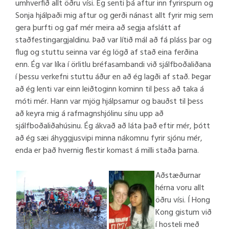
umhverfið allt öðru vísi. Ég senti þá aftur inn fyrirspurn og
Sonja hjálpaði mig aftur og gerði nánast allt fyrir mig sem
gera þurfti og gaf mér meira að segja afslátt af
staðfestingargjaldinu. Það var lítið mál að fá pláss þar og
flug og stuttu seinna var ég lögð af stað eina ferðina
enn. Ég var líka í örlitlu bréfasambandi við sjálfboðaliðana
í þessu verkefni stuttu áður en að ég lagði af stað. Þegar
að ég lenti var einn leiðtoginn kominn til þess að taka á
móti mér. Hann var mjög hjálpsamur og bauðst til þess
að keyra mig á rafmagnshjólinu sínu upp að
sjálfboðaliðahúsinu. Ég ákvað að láta það eftir mér, þótt
að ég sæi áhyggjusvipi minna nákomnu fyrir sjónu mér,
enda er það hvernig flestir komast á milli staða þarna.
Aðstæðurnar
hérna voru allt
öðru vísi. Í Hong
Kong gistum við
í hosteli með