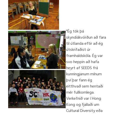
"Ég tók þá
skyndiákvörðun að fara
til útlanda eftir að ég
útskrifaðist úr
framhaldskóla. Ég var
svo heppin að hafa
heyrt af SEEDS frá
kunningjanum mínum
því þar fann ég
eitthvað sem hentaði
mér fullkomlega.
Verkefnið var í Hong
Kong og fjallaði um
Cultural Diversity eða