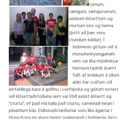
rúmum,
sængum, sængurverum,
asískum klósettum og
sturtum eins og heima
(þótt að þær voru
stundum kaldar). Í
Indónesíu gistum við á
munaðarleysingjahæli
sem var líka múslimksur
heimavistaskóli ásamt
fullt af krökkum á öllum
aldri. Þar sváfum við
einfaldlega bara á gólfinu í svefnpoka og gátum notast
við klósettaðstöðuna sem var lítið asískt klósett og
“sturta”, ef það má kalla það sturtu, sameinað innan í
pínulitlum bás. Eldhúsaðstæðurnar voru líka ágætar í
Hong Kong en alveg hreint sjokkerandi í Indónesíu. Þess
vegna er mikilvægt að vera duglegur að þvo sig um
hendurnar og reyna að vera ekki of hræddur við sýkla, já,