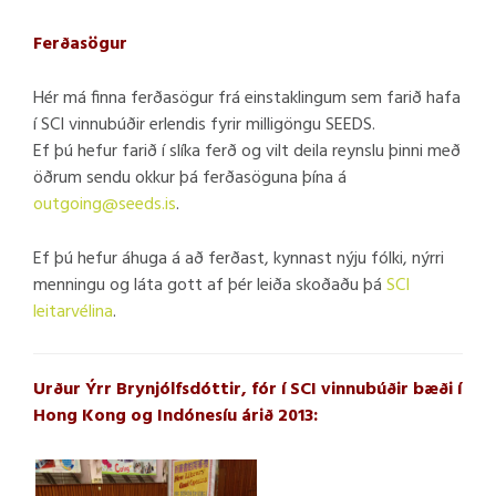
Ferðasögur
Hér má finna ferðasögur frá einstaklingum sem farið hafa
í SCI vinnubúðir erlendis fyrir milligöngu SEEDS.
Ef þú hefur farið í slíka ferð og vilt deila reynslu þinni með
öðrum sendu okkur þá ferðasöguna þína á
outgoing@seeds.is
.
Ef þú hefur áhuga á að ferðast, kynnast nýju fólki, nýrri
menningu og láta gott af þér leiða skoðaðu þá
SCI
leitarvélina
.
Urður Ýrr Brynjólfsdóttir, fór í SCI vinnubúðir bæði í
Hong Kong og Indónesíu árið 2013: