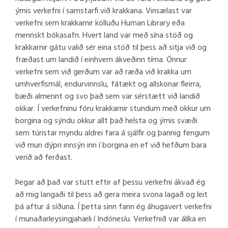
ýmis verkefni í samstarfi við krakkana. Vinsælast var
verkefni sem krakkarnir kölluðu Human Library eða
mennskt bókasafn. Hvert land var með sína stöð og
krakkarnir gátu valið sér eina stöð til þess að sitja við og
fræðast um landið í einhvern ákveðinn tíma. Önnur
verkefni sem við gerðum var að ræða við krakka um
umhverfismál, endurvinnslu, fátækt og allskonar fleirra,
bæði almennt og svo það sem var sérstætt við landið
okkar. Í verkefninu fóru krakkarnir stundum með okkur um
borgina og sýndu okkur allt það helsta og ýmis svæði
sem túristar myndu aldrei fara á sjálfir og þannig fengum
við mun dýpri innsýn inn í borgina en ef við hefðum bara
verið að ferðast.
Þegar að það var stutt eftir af þessu verkefni ákvað ég
að mig langaði til þess að gera meira svona lagað og leit
þá aftur á síðuna. Í þetta sinn fann ég áhugavert verkefni
í munaðarleysingjahæli í Indónesíu. Verkefnið var álíka en