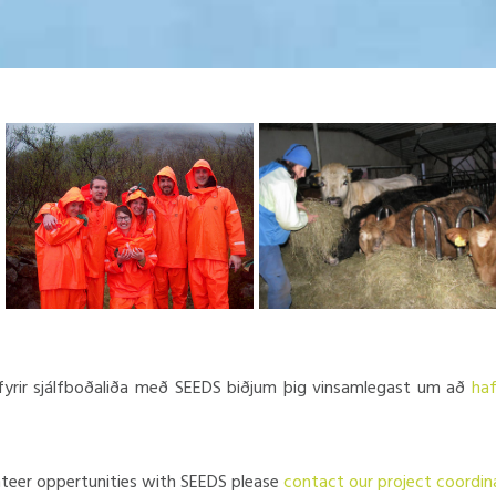
fyrir sjálfboðaliða með SEEDS biðjum þig vinsamlegast um að
ha
unteer oppertunities with SEEDS please
contact our project coordin